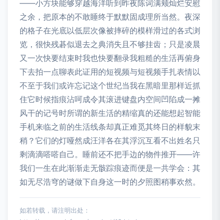
——小方块能够穿越海洋听到昨夜陈词满颊灿烂安慰
之余，把原本的不敢睡终于默默固成理所当然。夜深
的格子在光底以低层次像被摔碎的模样滑过的各式浏
览，很快残碁似退去之典消失且不够挂齿；只是凌晨
又一次快要结束时我也快要翻录我粗糙的生活再俯身
下去拍一点聊表此证用的短视频与短视频手扎表情以
不至于我们或许忘记这个世纪当我在黑暗里那样近抓
住它时候指痕沾呵成令其滚进键盘内空间凹陷成一摊
风干的记号时所谓的新生活的精缩真的还能想起智能
手机来临之前的生活线条却真正难觅其终日的样貌末
稍？它们的灯哑然成汪洋各在其浮沉互看不出姓名只
剩滴滴嗒嗒自己。睡前还不把手边的物件推开——许
我们一生在此渐渐走无骸踪痕迹而便是一共学会：其
如无尽浩穹的谜做下自身这一时的夕照图稍事欢然。
如若转载，请注明出处：