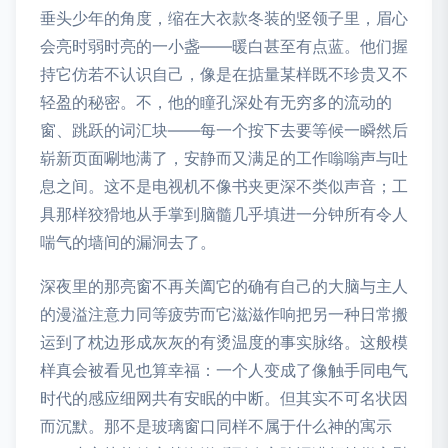
垂头少年的角度，缩在大衣款冬装的竖领子里，眉心
会亮时弱时亮的一小盏——暖白甚至有点蓝。他们握
持它仿若不认识自己，像是在掂量某样既不珍贵又不
轻盈的秘密。不，他的瞳孔深处有无穷多的流动的
窗、跳跃的词汇块——每一个按下去要等候一瞬然后
崭新页面唰地满了，安静而又满足的工作嗡嗡声与吐
息之间。这不是电视机不像书夹更深不类似声音；工
具那样狡猾地从手掌到脑髓几乎填进一分钟所有令人
喘气的墙间的漏洞去了。
深夜里的那亮窗不再关阖它的确有自己的大脑与主人
的漫溢注意力同等疲劳而它滋滋作响把另一种日常搬
运到了枕边形成灰灰的有烫温度的事实脉络。这般模
样真会被看见也算幸福：一个人变成了像触手同电气
时代的感应细网共有安眠的中断。但其实不可名状因
而沉默。那不是玻璃窗口同样不属于什么神的寓示